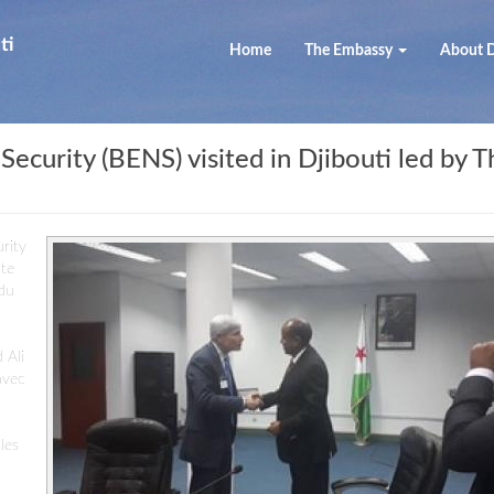
ti
Home
The Embassy
About D
Security (BENS) visited in Djibouti led by T
rity
ite
ndu
 Ali
avec
les