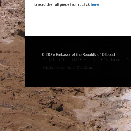
To read the full piece from
, click
here
.
© 2026 Embassy of the Republic of Djibouti
1156 15th Street NW • Suite 515 • Washington, D
Website development by
GlobeScope