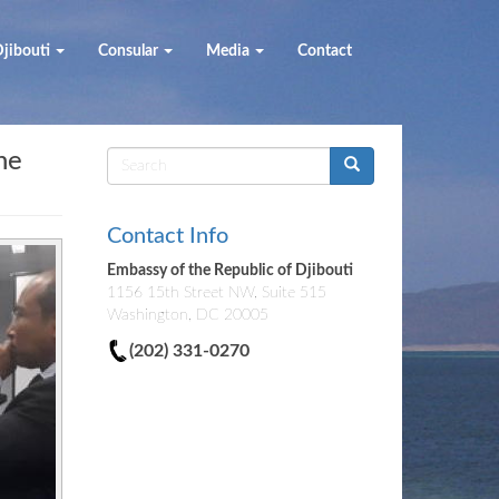
jibouti
Consular
Media
Contact
he
Search
form
Contact Info
Embassy of the Republic of Djibouti
1156 15th Street NW, Suite 515
Washington, DC 20005
(202) 331-0270