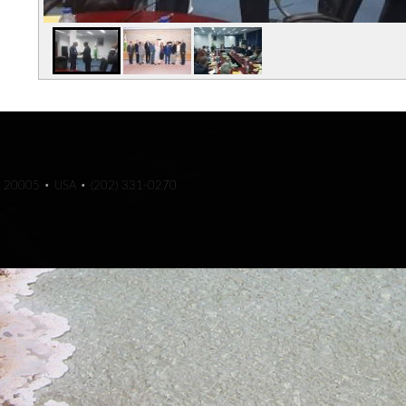
C 20005 • USA • (202) 331-0270