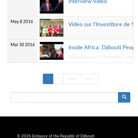
Interview Video
May 8 2016
Video sur l'Investiture de S.
Mar 30 2016
Inside Africa: Djibouti People
Djibouti is one of the hottest countr
1
2
next ›
last »
Search
form
© 2026 Embassy of the Republic of Djibouti