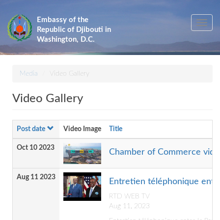
Skip
to
Embassy of the
Toggle
main
Republic of Djibouti in
navig
content
Washington, D.C.
Media
Video Gallery
Video Gallery
Post date
Video Image
Title
Oct 10 2023
Chamber of Commerce vide
Aug 11 2023
Entretien téléphonique entre
RTD WEB TV
Aug 11, 2023